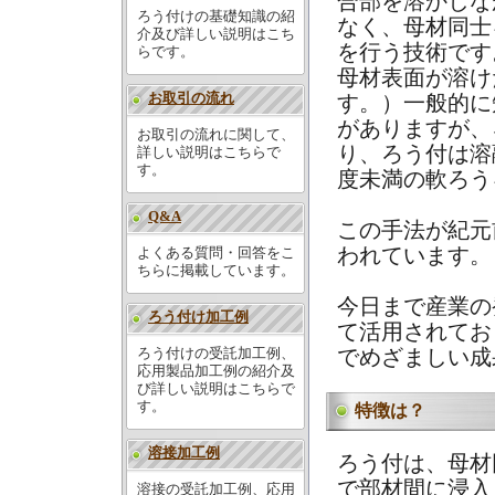
合部を溶かしな
ろう付けの基礎知識の紹
なく、母材同士
介及び詳しい説明はこち
を行う技術です
らです。
母材表面が溶け
お取引の流れ
す。）一般的に
がありますが、
お取引の流れに関して、
り、ろう付は溶
詳しい説明はこちらで
す。
度未満の軟ろう
Q&A
この手法が紀元
よくある質問・回答をこ
われています。
ちらに掲載しています。
今日まで産業の
ろう付け加工例
て活用されてお
ろう付けの受託加工例、
でめざましい成
応用製品加工例の紹介及
び詳しい説明はこちらで
す。
特徴は？
溶接加工例
ろう付は、母材
で部材間に浸入
溶接の受託加工例、応用