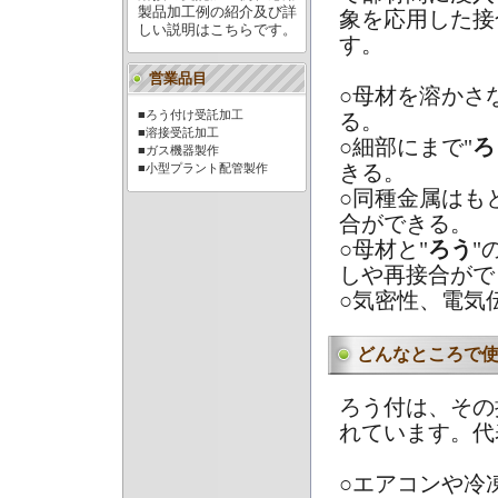
製品加工例の紹介及び詳
象を応用した接
しい説明はこちらです。
す。
営業品目
○母材を溶かさ
■ろう付け受託加工
る。
■溶接受託加工
○細部にまで"
ろ
■ガス機器製作
きる。
■小型プラント配管製作
○同種金属はも
合ができる。
○母材と"
ろう
"
しや再接合がで
○気密性、電気
どんなところで
ろう付は、その
れています。代
○エアコンや冷