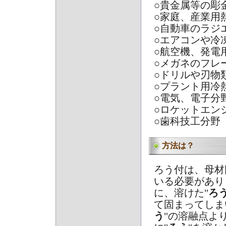
○貴金属等の彫
○家庭、産業用
○自動車のラジ
○エアコンや冷
○航空機、発電
○メガネのフレ
○ドリルや刃物
○プラント用冷
○電気、電子分
○ロケットエン
○歯科技工分野
方法は？
ろう付は、母材
いる必要があり
に、溶けた"
ろ
て固まってしま
う
"の溶融点よ