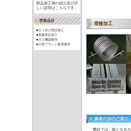
製品加工例の紹介及び詳
しい説明はこちらです。
営業品目
溶接加工
■ろう付け受託加工
■溶接受託加工
■ガス機器製作
■小型プラント配管製作
弊社では、核となるろ