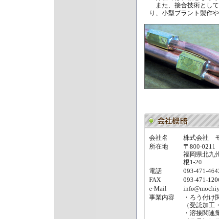
また、接合技術として
り、小型プラント製作や
会社名
株式会社 
所在地
〒800-0211
福岡県北九
根1-20
電話
093-471-464
FAX
093-471-120
e-Mail
info@mochiy
事業内容
・ろう付け
（受託加工
・溶接関連