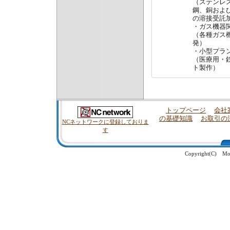
（ステンレ
鋼、銅およ
の溶接受託
・ガス機器
（各種ガス
発）
・小型プラ
（医療用・
ト製作）
トップページ
会社
の基礎知識
お取引の
NCネットワークに登録しておりま
す
Copyright(C) Moch